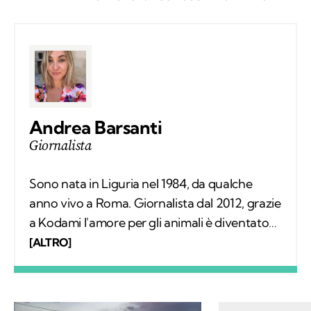
Andrea Barsanti
Giornalista
Sono nata in Liguria nel 1984, da qualche
anno vivo a Roma. Giornalista dal 2012, grazie
a Kodami l'amore per gli animali è diventato
un lavoro attraverso cui provo a fare la
[ALTRO]
differenza. A ricordarmelo anche Supplì, il
gatto con cui condivido la vita. Nel tempo
libero tanti libri, qualche viaggio e una