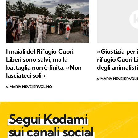
continua scoperta di ciò che mi circonda.
I maiali del Rifugio Cuori
«Giustizia per i
Liberi sono salvi, ma la
rifugio Cuori Li
battaglia non è finita: «Non
degli animalisti
lasciateci soli»
di
MARIA NEVE IERVOL
di
MARIA NEVE IERVOLINO
Segui Kodami
sui canali social