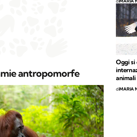
di
MARIA 
Oggi si
interna
immie antropomorfe
animali
di
MARIA 