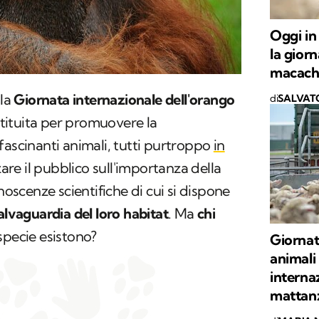
Oggi in
la gior
macach
 la
Giornata internazionale dell'orango
di
SALVAT
istituita per promuovere la
fascinanti animali, tutti purtroppo
in
zzare il pubblico sull'importanza della
onoscenze scientifiche di cui si dispone
alvaguardia del loro habitat
. Ma
chi
specie esistono?
Giornat
animali
interna
mattan