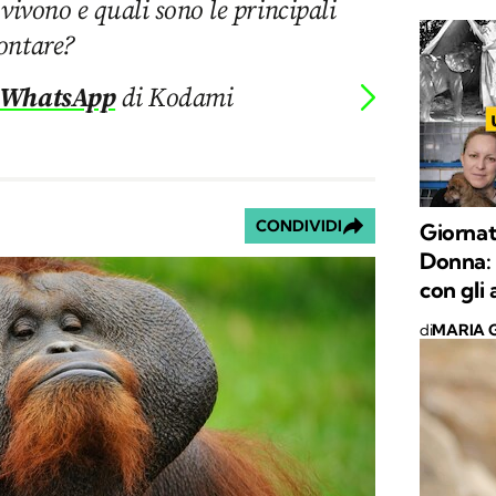
vivono e quali sono le principali
ontare?
 WhatsApp
di Kodami
CONDIVIDI
Giornat
Donna: l
con gli 
di
MARIA G