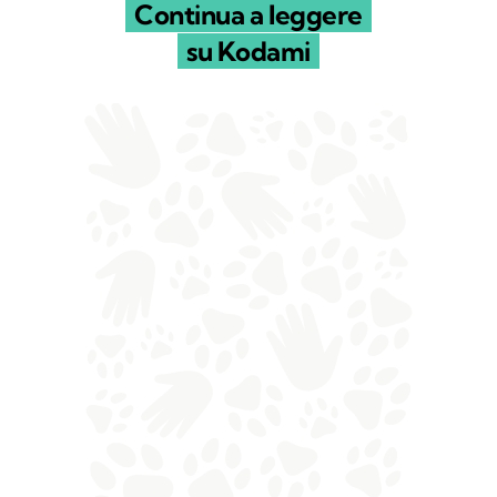
Continua a leggere
su Kodami