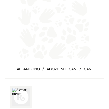
/
/
ABBANDONO
ADOZIONI DI CANI
CANI