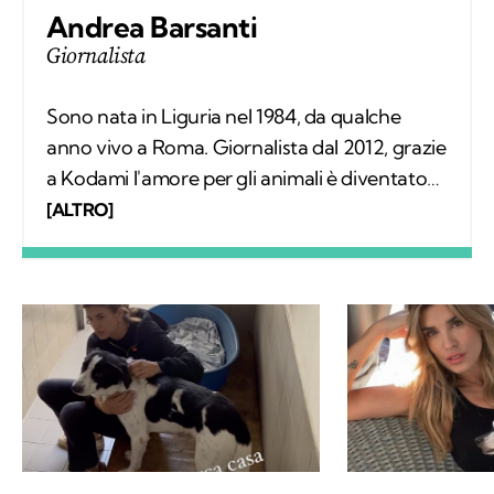
Andrea Barsanti
Giornalista
Sono nata in Liguria nel 1984, da qualche
anno vivo a Roma. Giornalista dal 2012, grazie
a Kodami l'amore per gli animali è diventato
un lavoro attraverso cui provo a fare la
[ALTRO]
differenza. A ricordarmelo anche Supplì, il
gatto con cui condivido la vita. Nel tempo
libero tanti libri, qualche viaggio e una
continua scoperta di ciò che mi circonda.