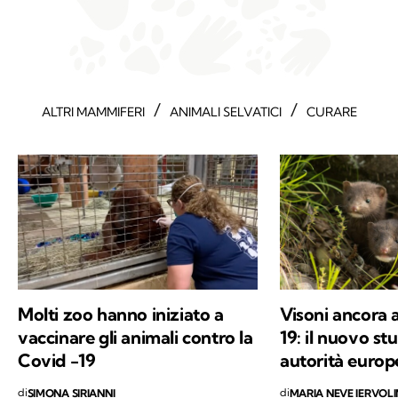
/
/
ALTRI MAMMIFERI
ANIMALI SELVATICI
CURARE
Molti zoo hanno iniziato a
Visoni ancora 
vaccinare gli animali contro la
19: il nuovo stu
Covid -19
autorità europ
di
di
SIMONA SIRIANNI
MARIA NEVE IERVOL