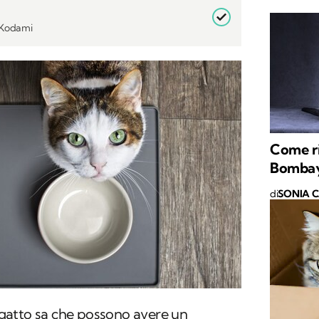
i Kodami
Come ri
Bomba
di
SONIA 
gatto sa che possono avere un