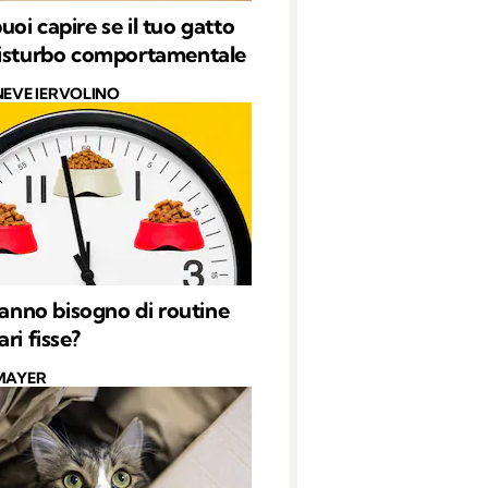
oi capire se il tuo gatto
isturbo comportamentale
NEVE IERVOLINO
 hanno bisogno di routine
ri fisse?
MAYER