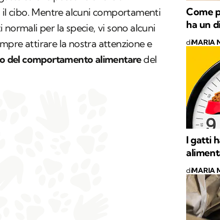
Come pu
 il cibo. Mentre alcuni comportamenti
ha un d
 normali per la specie, vi sono alcuni
pre attirare la nostra attenzione e
di
MARIA 
bo del comportamento alimentare
del
I gatti
alimenta
di
MARIA 