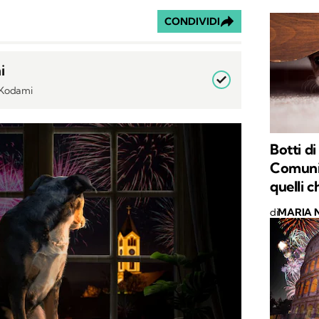
CONDIVIDI
i
i Kodami
Botti d
Comuni 
quelli 
di
MARIA 