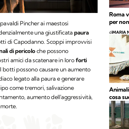
Roma vi
per non 
 spavaldi Pincher ai maestosi
enzialmente una giustificata
paura
di
MARIA 
tti di Capodanno. Scoppi improvvisi
ali di pericolo
che possono
stri amici da scatenare in loro
forti
I botti possono causare un aumento
diaco legato alla paura e generare
 tipo come tremori, salivazione
Animali
ientamento, aumento dell'aggressività,
cosa su
 morte.