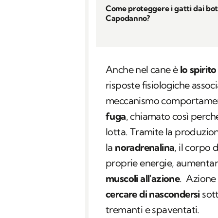
Come proteggere i gatti dai bott
Capodanno?
Anche nel cane è
lo spirit
risposte fisiologiche assoc
meccanismo comportamen
fuga
, chiamato così perché
lotta. Tramite la produzio
la
noradrenalina
, il corpo 
proprie energie, aumentan
muscoli all'azione
. Azione 
cercare di nascondersi
sott
tremanti e spaventati.