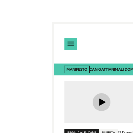
MANIFESTO
CANI
GATTI
ANIMALI DOM
31 Dicem
REGALA A UN CANE
RUBRICA