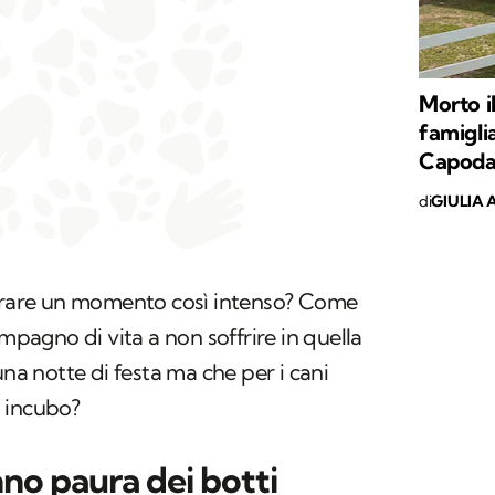
Morto il
famiglia
Capodan
di
GIULIA 
perare un momento così intenso? Come
ompagno di vita a non soffrire in quella
una notte di festa ma che per i cani
 incubo?
nno paura dei botti