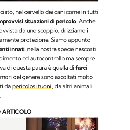
ciato, nel cervello dei cani come in tutti
mprovvisi situazioni di pericolo
. Anche
rovvista da uno scoppio, drizziamo i
tivamente protezione. Siamo appunto
nti innati
, nella nostra specie nascosti
endimento ed autocontrollo ma sempre
tiva di questa paura è quella di
farci
rumori del genere sono ascoltati molto
ti da
pericolosi tuoni
, da altri animali
.
 ARTICOLO