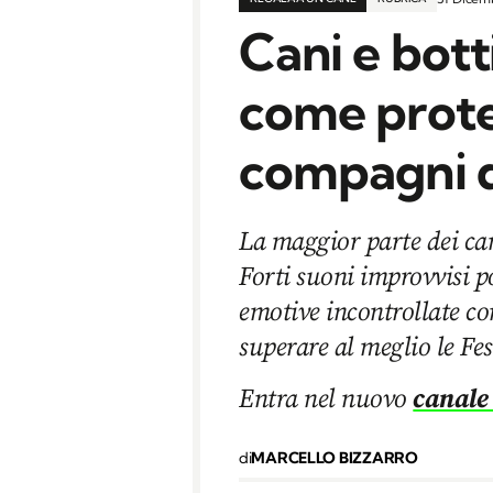
Cani e bot
come prote
compagni d
La maggior parte dei can
Forti suoni improvvisi p
emotive incontrollate c
superare al meglio le Fe
Entra nel nuovo
canale
di
MARCELLO BIZZARRO