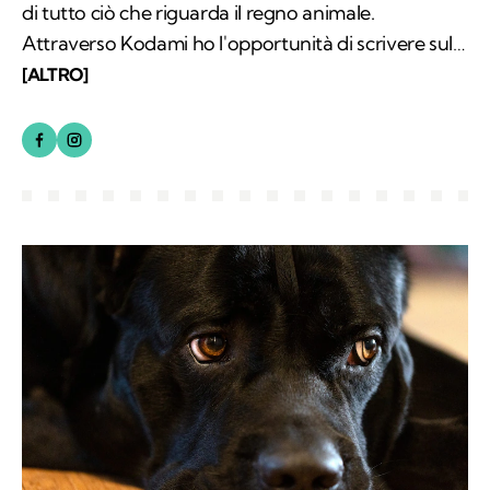
di tutto ciò che riguarda il regno animale.
Attraverso Kodami ho l'opportunità di scrivere sul
modo in cui questi due universi dialogano.
[ALTRO]