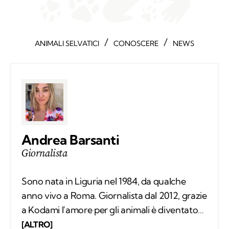
/
/
ANIMALI SELVATICI
CONOSCERE
NEWS
Andrea Barsanti
Giornalista
Sono nata in Liguria nel 1984, da qualche
anno vivo a Roma. Giornalista dal 2012, grazie
a Kodami l'amore per gli animali è diventato
un lavoro attraverso cui provo a fare la
[ALTRO]