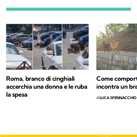
differenza. A ricordarmelo anche Supplì, il
gatto con cui condivido la vita. Nel tempo
libero tanti libri, qualche viaggio e una
continua scoperta di ciò che mi circonda.
Roma, branco di cinghiali
Come comporta
accerchia una donna e le ruba
incontra un br
la spesa
di
LUCA SPENNACCHIO