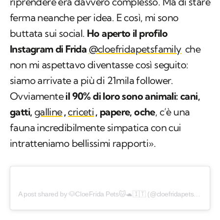
riprendere era davvero complesso. Ma di stare
ferma neanche per idea. E così, mi sono
buttata sui social.
Ho aperto il profilo
Instagram di Frida
@cloefridapetsfamily
che
non mi aspettavo diventasse così seguito:
siamo arrivate a più di 21mila follower.
Ovviamente
il 90% di loro sono animali: cani,
gatti,
galline
,
criceti
, papere, oche
, c’è una
fauna incredibilmente simpatica con cui
intratteniamo bellissimi rapporti».
A post shared by 🐶CloeFrida Pets🐱🐢🇮🇹 (@cloefridapetsfamily)