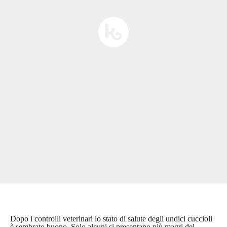
Dopo i controlli veterinari lo stato di salute degli undici cuccioli
è sembrato buono. Solo alcuni si presentano più magri del