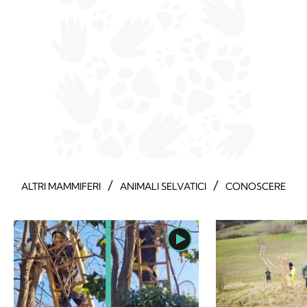
/
/
ALTRI MAMMIFERI
ANIMALI SELVATICI
CONOSCERE