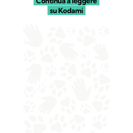
Continua a leggere
su Kodami