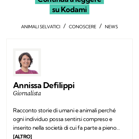
su Kodami
/
/
ANIMALI SELVATICI
CONOSCERE
NEWS
Annissa Defilippi
Giornalista
Racconto storie di umani e animali perché
ogni individuo possa sentirsi compreso e
inserito nella società di cui fa parte a pieno
diritto. Scrivo articoli e realizzo video
[ALTRO]