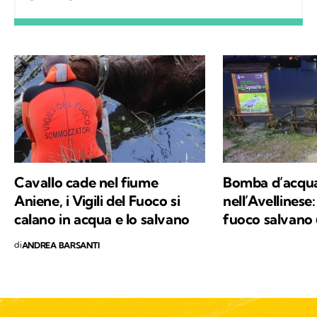
mettendomi in ascolto dei protagonisti;
nascono così relazioni che, grazie a Kodami,
possono continuare a vivere.
Cavallo cade nel fiume
Bomba d’acqu
Aniene, i Vigili del Fuoco si
nell’Avellinese: 
calano in acqua e lo salvano
fuoco salvano 6
di
ANDREA BARSANTI