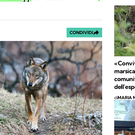
CONDIVIDI
«Conviv
marsica
comunità
dell’es
di
MARIA 