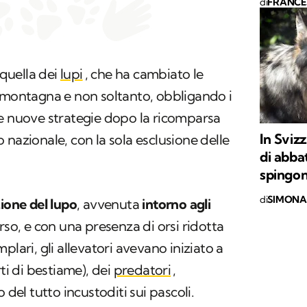
di
FRANCE
quella dei
lupi
, che ha cambiato le
n montagna e non soltanto, obbligando i
re nuove strategie dopo la ricomparsa
In Svizz
io nazionale, con la sola esclusione delle
di abbat
spingon
di
SIMONA 
zione del lupo
, avvenuta
intorno agli
rso, e con una presenza di orsi ridotta
plari, gli allevatori avevano iniziato a
rti di bestiame), dei
predatori
,
 del tutto incustoditi sui pascoli.