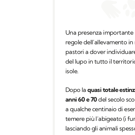
Una presenza importante 
regole dell’allevamento i
pastori a dover individua
del lupo in tutto il territor
isole.
Dopo la
quasi totale estin
anni 60 e 70
del secolo sco
a qualche centinaio di esem
temere più l’abigeato (i fu
lasciando gli animali spesso