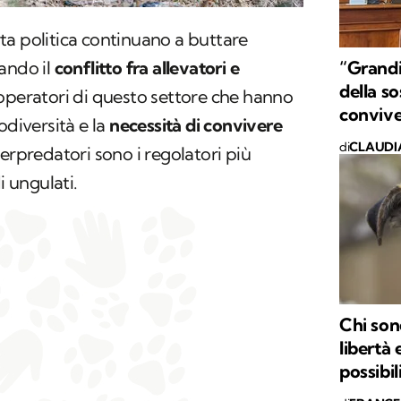
ta politica continuano a buttare
“Grandi
ando il
conflitto fra allevatori e
della so
 operatori di questo settore che hanno
convive
odiversità e la
necessità di convivere
di
CLAUDI
erpredatori sono i regolatori più
i ungulati.
Chi sono
libertà
possibili