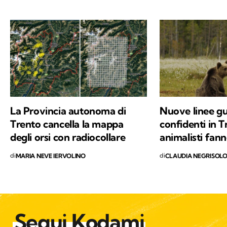
animali selvatici. Ho vissuto tra le montagne
della Svizzera, in Spagna e sulle Alpi Bavaresi,
poi ho studiato etologia, sono diventata
educatrice cinofila e ho trovato il mio posto in
Trentino, sulle Dolomiti di Brenta. Ora scrivo
di animali selvatici e domestici che vivono più
o meno vicini agli esseri umani, con la
speranza di sensibilizzare alla tutela di ogni
vita che abita questo Pianeta.
La Provincia autonoma di
Nuove linee gui
Trento cancella la mappa
confidenti in Tr
degli orsi con radiocollare
animalisti fann
di
di
MARIA NEVE IERVOLINO
CLAUDIA NEGRISOL