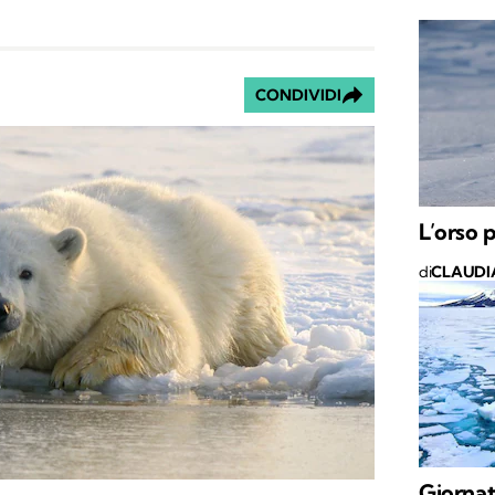
CONDIVIDI
L’orso 
di
CLAUDI
Giornat