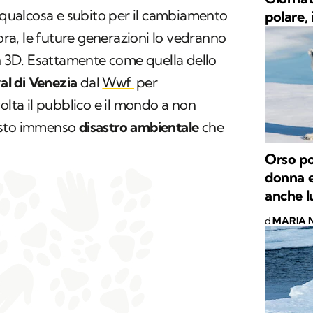
a qualcosa e subito per il cambiamento
polare, i
 ora, le future generazioni lo vedranno
in 3D. Esattamente come quella dello
al di Venezia
dal
Wwf
per
olta il pubblico e il mondo a non
esto immenso
disastro ambientale
che
Orso po
donna e
anche l
di
MARIA 