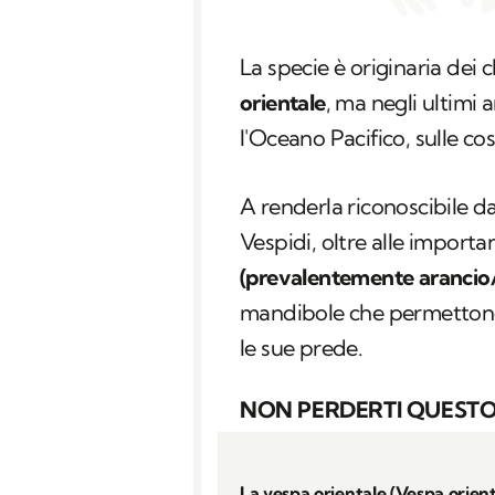
La specie è originaria dei c
orientale
, ma negli ultimi 
l'Oceano Pacifico, sulle co
A renderla riconoscibile dag
Vespidi, oltre alle importa
(prevalentemente arancio
mandibole che permettono 
le sue prede.
NON PERDERTI QUESTO
La vespa orientale (Vespa orient