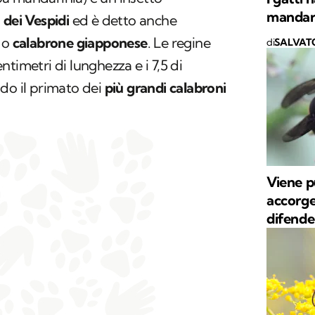
mandar
 dei Vespidi
ed è detto anche
o
o
c
alabrone giapponese
. Le regine
di
SALVAT
timetri di lunghezza e i 7,5 di
do il primato dei
più grandi calabroni
Viene p
accorge
difende 