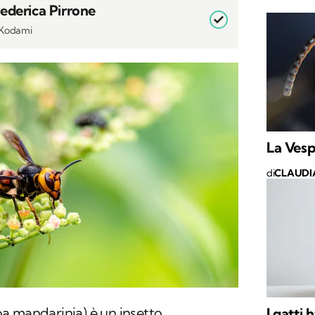
Federica Pirrone
i Kodami
La Vesp
di
CLAUDI
a mandarinia
) è un insetto
I gatti