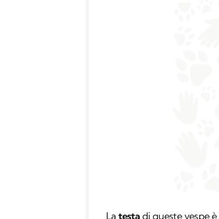
La
testa
di queste vespe è