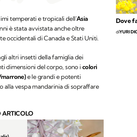
limi temperati e tropicali dell'
Asia
Dove fa
anni è stata avvistata anche oltre
di
YURI DI
ste occidentali di Canada e Stati Uniti.
li altri insetti della famiglia dei
nti dimensioni del corpo, sono i
colori
/marrone)
e le grandi e potenti
alla vespa mandarinia di sopraffare
 ARTICOLO
alis)