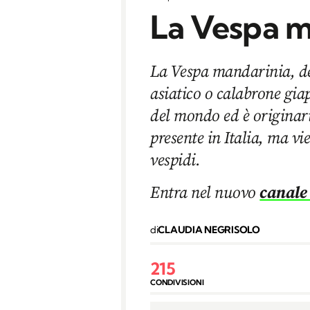
La Vespa m
La Vespa mandarinia, de
asiatico o calabrone gia
del mondo ed è originari
presente in Italia, ma vi
vespidi.
Entra nel nuovo
canale
di
CLAUDIA NEGRISOLO
215
CONDIVISIONI