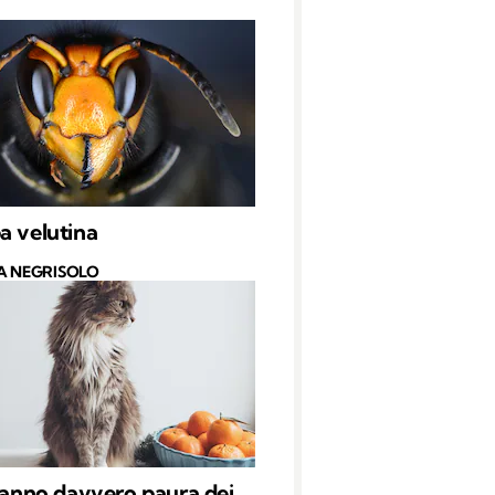
a velutina
A NEGRISOLO
 hanno davvero paura dei