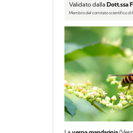
Validato dalla
Dott.ssa 
Membro del comitato scientifico d
La
vespa mandarinia
(
Vesp