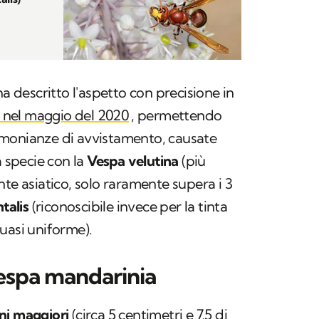
ha descritto l'aspetto con precisione in
nel maggio del 2020
, permettendo
stimonianze di avvistamento, causate
a specie con la
Vespa velutina
(più
nte asiatico, solo raramente supera i 3
talis
(riconoscibile invece per la tinta
uasi uniforme).
vespa mandarinia
ni maggiori
(circa 5 centimetri e 7,5 di