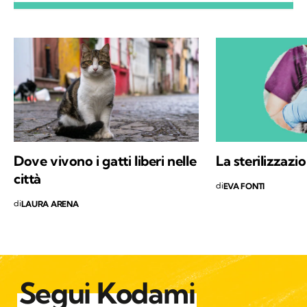
forense. Attualmente lavoro in Italia, Spagna
e Serbia.
Dove vivono i gatti liberi nelle
La sterilizzazi
città
di
EVA FONTI
di
LAURA ARENA
Segui Kodami