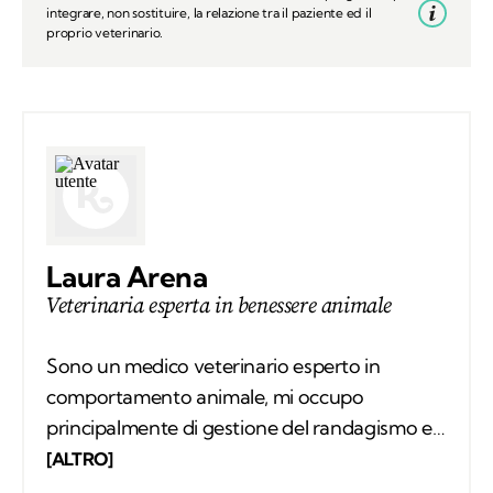
integrare, non sostituire, la relazione tra il paziente ed il
proprio veterinario.
Laura Arena
Veterinaria esperta in benessere animale
Sono un medico veterinario esperto in
comportamento animale, mi occupo
principalmente di gestione del randagismo e
delle colonie feline, benessere animale e
[ALTRO]
maltrattamento animale con approccio