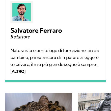
Salvatore Ferraro
Redattore
Naturalista e ornitologo di formazione, sin da
bambino, prima ancora di imparare a leggere
e scrivere, il mio più grande sogno è sempre
stato quello di conoscere tutto sugli animali e
[ALTRO]
il loro comportamento. Col tempo mi sono
specializzato nello studio degli uccelli sul
campo e, parallelamente, nell'educazione
ambientale. Alla base del mio interesse per le
scienze naturali, oltre a una profonda e