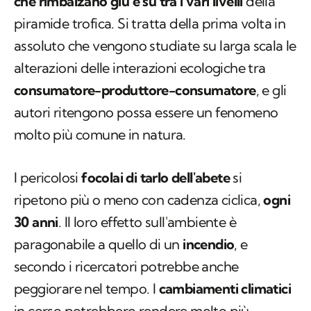
che rimbalzano giù e su tra i vari livelli
della
piramide trofica. Si tratta della prima volta in
assoluto che vengono studiate su larga scala le
alterazioni delle interazioni ecologiche tra
consumatore-produttore-consumatore
, e gli
autori ritengono possa essere un fenomeno
molto più comune in natura.
I pericolosi
focolai di tarlo dell'abete
si
ripetono più o meno con cadenza ciclica,
ogni
30 anni
. Il loro effetto sull'ambiente è
paragonabile a quello di un
incendio
, e
secondo i ricercatori potrebbe anche
peggiorare nel tempo. I
cambiamenti climatici
in corso potrebbero rendere molto più