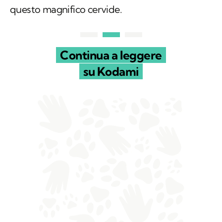
questo magnifico cervide.
Continua a leggere
su Kodami