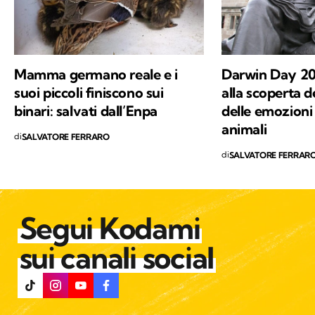
sincera vocazione, c'è la voglia di mettere a
disposizione quello che ho imparato,
provando a comunicare e a trasmettere i
valori in cui credo e per i quali combatto ogni
Mamma germano reale e i
Darwin Day 20
giorno: la conservazione della natura e la
suoi piccoli finiscono sui
alla scoperta d
salvaguardia del nostro Pianeta e di chiunque
binari: salvati dall’Enpa
delle emozioni 
vi abiti.
animali
di
SALVATORE FERRARO
di
SALVATORE FERRAR
Segui Kodami
sui canali social