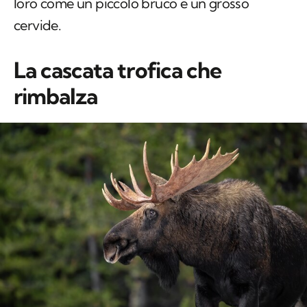
loro come un piccolo bruco e un grosso
cervide.
La cascata trofica che
rimbalza