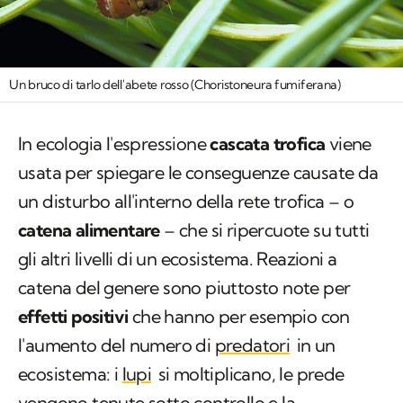
Un bruco di tarlo dell'abete rosso (Choristoneura fumiferana)
In ecologia l'espressione
cascata trofica
viene
usata per spiegare le conseguenze causate da
un disturbo all'interno della rete trofica – o
catena alimentare
– che si ripercuote su tutti
gli altri livelli di un ecosistema. Reazioni a
catena del genere sono piuttosto note per
effetti positivi
che hanno per esempio con
l'aumento del numero di
predatori
in un
ecosistema: i
lupi
si moltiplicano, le prede
vengono tenute sotto controllo e la