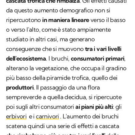
cascata trofica che rimbalza
. Gli effetti causati
da questo aumento demografico non si
ripercuotono
in maniera lineare
verso il basso
o verso l'alto, come è stato ampiamente
studiato in altri casi, ma generano
conseguenze che si muovono
tra i vari livelli
dell'ecosistema
. I bruchi,
consumatori primari
,
alterano la vegetazione, che occupa il gradino
più basso della piramide trofica, quello dei
produttori
. Il passaggio da una flora
sempreverde a quella decidua, si ripercuote
poi sugli altri consumatori
ai piani più alti
: gli
erbivori
e i
carnivori
. L'aumento dei bruchi
scatena quindi una serie di effetti a cascata