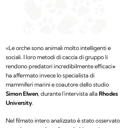
«Le orche sono animali molto intelligenti e
sociali. I loro metodi di caccia di gruppo li
rendono predatori incredibilmente efficaci
»
ha affermato invece lo specialista di
mammiferi marini e coautore dello studio
Simon Elwen
, durante l'intervista alla
Rhodes
University
.
Nel filmato intero analizzato è stato osservato
un unico esemplare di squalo bianco
, braccato
da quattro orche. Gli autori ritengono che il
coinvolgimento di queste quattro balene e la