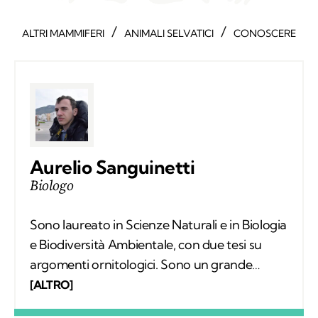
Aurelio Sanguinetti
Biologo
Sono laureato in Scienze Naturali e in Biologia
e Biodiversità Ambientale, con due tesi su
argomenti ornitologici. Sono un grande
appassionato di escursionismo e di scienze e
[ALTRO]
per questo ho deciso di frequentare un
master in comunicazione scientifica. La
scrittura è la mia più grande passione.