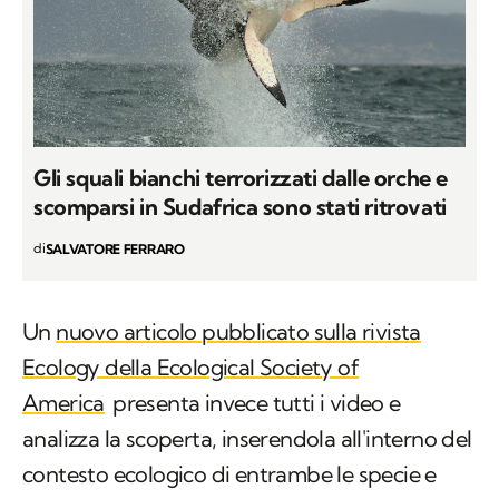
Gli squali bianchi terrorizzati dalle orche e
scomparsi in Sudafrica sono stati ritrovati
di
SALVATORE FERRARO
Un
nuovo articolo pubblicato sulla rivista
Ecology della Ecological Society of
America
presenta invece tutti i video e
analizza la scoperta, inserendola all'interno del
contesto ecologico di entrambe le specie e
cercando di spiegare quali possano essere le
ragioni che abbiano spinto le orche a ripiegare
verso altri predatori, come fonte di cibo.