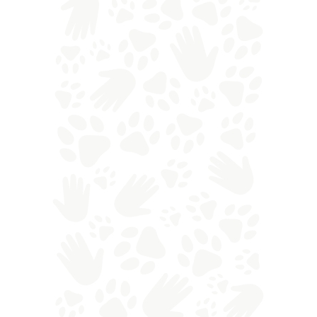
/
/
ALTRI MAMMIFERI
ANIMALI SELVATICI
CONOSCERE