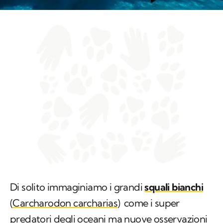
Di solito immaginiamo i grandi
squali bianchi
(
Carcharodon carcharias
)
come i super
predatori degli oceani ma nuove osservazioni
video mettono in dubbio questo
primato mostrando come le
orche
(
Orcinus