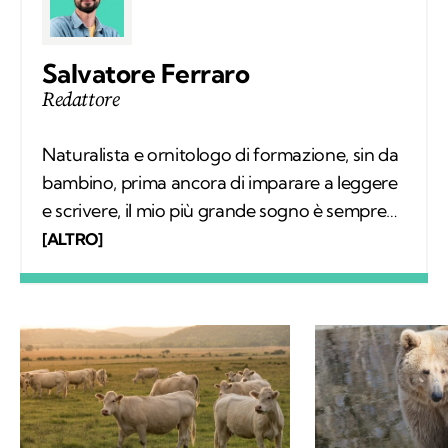
Salvatore Ferraro
Redattore
Naturalista e ornitologo di formazione, sin da
bambino, prima ancora di imparare a leggere
e scrivere, il mio più grande sogno è sempre
stato quello di conoscere tutto sugli animali e
[ALTRO]
il loro comportamento. Col tempo mi sono
specializzato nello studio degli uccelli sul
campo e, parallelamente, nell'educazione
ambientale. Alla base del mio interesse per le
scienze naturali, oltre a una profonda e
sincera vocazione, c'è la voglia di mettere a
disposizione quello che ho imparato,