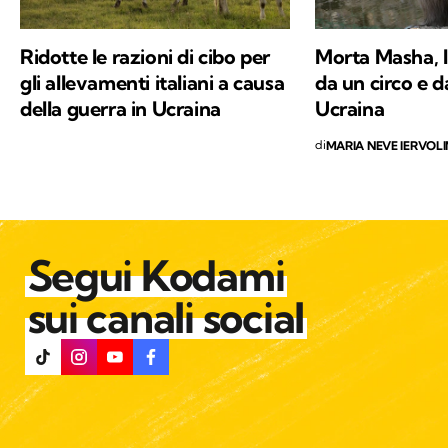
provando a comunicare e a trasmettere i
valori in cui credo e per i quali combatto ogni
Ridotte le razioni di cibo per
Morta Masha, l
giorno: la conservazione della natura e la
gli allevamenti italiani a causa
da un circo e d
salvaguardia del nostro Pianeta e di chiunque
della guerra in Ucraina
Ucraina
vi abiti.
di
MARIA NEVE IERVOL
Segui Kodami
sui canali social