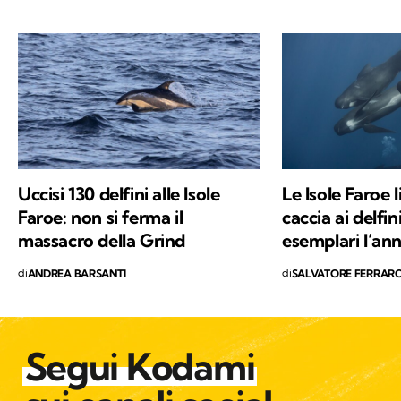
gatto con cui condivido la vita. Nel tempo
libero tanti libri, qualche viaggio e una
continua scoperta di ciò che mi circonda.
Uccisi 130 delfini alle Isole
Le Isole Faroe 
Faroe: non si ferma il
caccia ai delfin
massacro della Grind
esemplari l’an
di
di
ANDREA BARSANTI
SALVATORE FERRAR
Segui Kodami