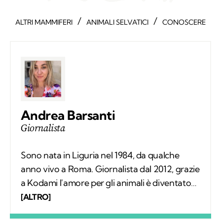
/
/
ALTRI MAMMIFERI
ANIMALI SELVATICI
CONOSCERE
Andrea Barsanti
Giornalista
Sono nata in Liguria nel 1984, da qualche
anno vivo a Roma. Giornalista dal 2012, grazie
a Kodami l'amore per gli animali è diventato
un lavoro attraverso cui provo a fare la
[ALTRO]
differenza. A ricordarmelo anche Supplì, il