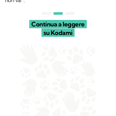
non va!".
Continua a leggere
su Kodami