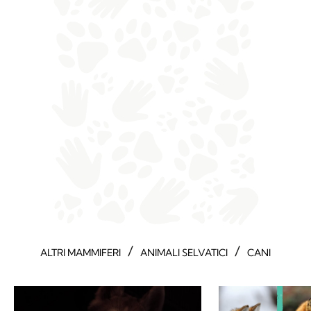
/
/
ALTRI MAMMIFERI
ANIMALI SELVATICI
CANI