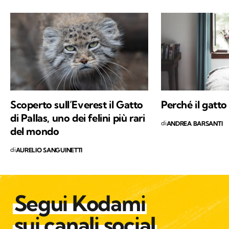
poi ho studiato etologia, sono diventata
educatrice cinofila e ho trovato il mio posto in
Trentino, sulle Dolomiti di Brenta. Ora scrivo
di animali selvatici e domestici che vivono più
o meno vicini agli esseri umani, con la
speranza di sensibilizzare alla tutela di ogni
vita che abita questo Pianeta.
Scoperto sull’Everest il Gatto
Perché il gatto
di Pallas, uno dei felini più rari
di
ANDREA BARSANTI
del mondo
di
AURELIO SANGUINETTI
Segui Kodami
sui canali social