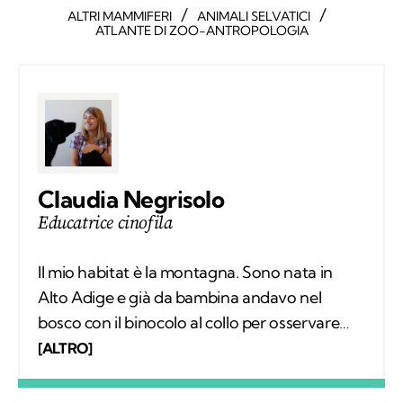
/
/
ALTRI MAMMIFERI
ANIMALI SELVATICI
ATLANTE DI ZOO-ANTROPOLOGIA
Claudia Negrisolo
Educatrice cinofila
Il mio habitat è la montagna. Sono nata in
Alto Adige e già da bambina andavo nel
bosco con il binocolo al collo per osservare
silenziosamente i comportamenti degli
[ALTRO]
animali selvatici. Ho vissuto tra le montagne
della Svizzera, in Spagna e sulle Alpi Bavaresi,