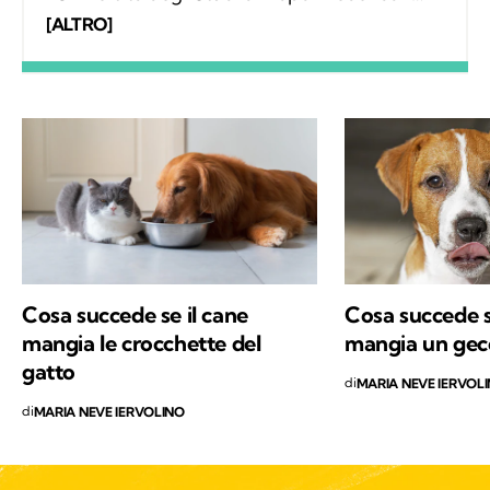
con una tesi sperimentale in chirurgia
[ALTRO]
oftalmica, nel 2010 ho conseguito il
perfezionamento in Radiologia Veterinaria.
Nel 2013 ho inaugurato il mio ambulatorio in
Minturno sul lungomare di Scauri.
Cosa succede se il cane
Cosa succede s
mangia le crocchette del
mangia un gec
gatto
di
MARIA NEVE IERVOL
di
MARIA NEVE IERVOLINO