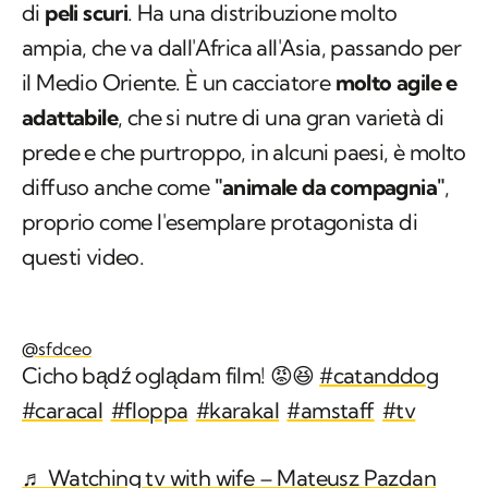
di
peli scuri
. Ha una distribuzione molto
ampia, che va dall'Africa all'Asia, passando per
il Medio Oriente. È un cacciatore
molto agile e
adattabile
, che si nutre di una gran varietà di
prede e che purtroppo, in alcuni paesi, è molto
diffuso anche come
"animale da compagnia"
,
proprio come l'esemplare protagonista di
questi video.
@sfdceo
Cicho bądź oglądam film! 😡😆
#catanddog
#caracal
#floppa
#karakal
#amstaff
#tv
♬ Watching tv with wife – Mateusz Pazdan