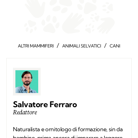
/
/
ALTRI MAMMIFERI
ANIMALI SELVATICI
CANI
Salvatore Ferraro
Redattore
Naturalista e ornitologo di formazione, sin da
bambino, prima ancora di imparare a leggere