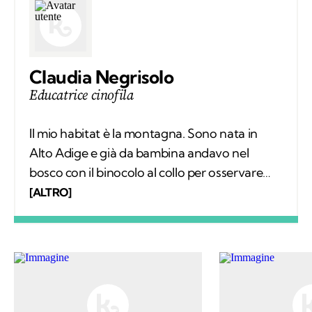
Claudia Negrisolo
Educatrice cinofila
Il mio habitat è la montagna. Sono nata in
Alto Adige e già da bambina andavo nel
bosco con il binocolo al collo per osservare
silenziosamente i comportamenti degli
[ALTRO]
animali selvatici. Ho vissuto tra le montagne
della Svizzera, in Spagna e sulle Alpi Bavaresi,
poi ho studiato etologia, sono diventata
educatrice cinofila e ho trovato il mio posto in
Trentino, sulle Dolomiti di Brenta. Ora scrivo
di animali selvatici e domestici che vivono più
o meno vicini agli esseri umani, con la
speranza di sensibilizzare alla tutela di ogni
vita che abita questo Pianeta.