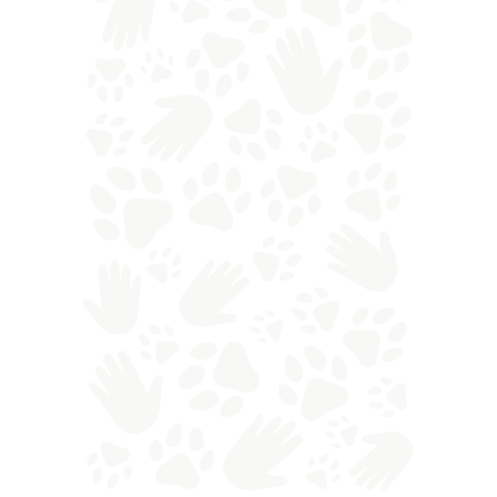
La
comunicazione intraspecifica
avviene
anche tramite miagolii, gorgoglii e altri suoni