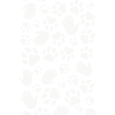
Sebbene in Uganda siano stati avvistati anche