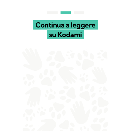
Continua a leggere
su Kodami