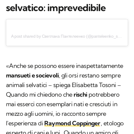
selvatico: imprevedibile
A post shared by Светлана Пантелеенко (@panteleenko_svetlana)
«Anche se possono essere inaspettatamente
mansueti e socievoli
, gli orsi restano sempre
animali selvatici – spiega Elisabetta Tosoni –
Quando mi chiedono che
rischi
potrebbero
mai esserci con esemplari nati e cresciuti in
mezzo agli uomini, io racconto sempre
l'esperienza di
Raymond Coppinger
, etologo
esperto di cani e
lupi
. Quando un amico gli