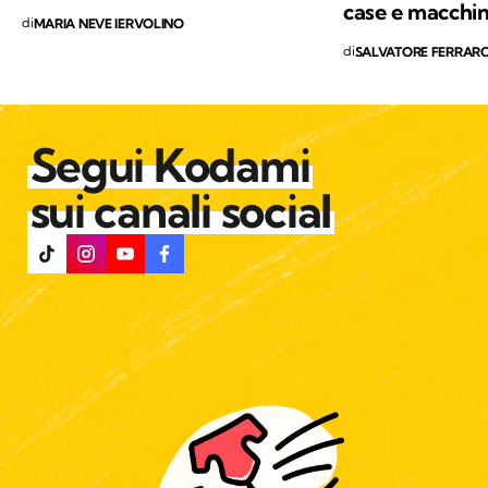
salvaguardia del nostro Pianeta e di chiunque
case e macchi
di
MARIA NEVE IERVOLINO
vi abiti.
di
SALVATORE FERRAR
Segui Kodami
sui canali social