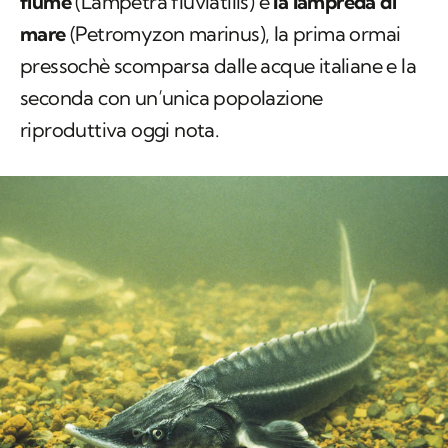
fiume
(
Lampetra fluviatilis
) e
la lampreda di
mare
(
Petromyzon marinus
), la prima ormai
pressochè scomparsa dalle acque italiane e la
seconda con un’unica popolazione
riproduttiva oggi nota.