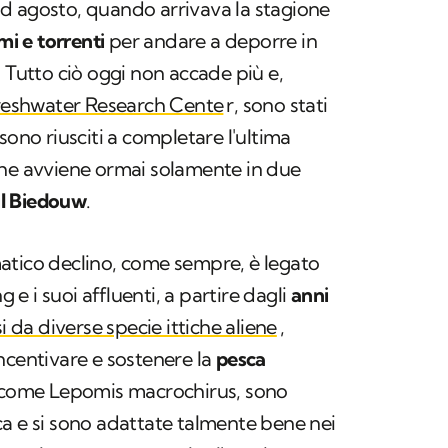
d agosto, quando arrivava la stagione
mi e torrenti
per andare a deporre in
. Tutto ciò oggi non accade più e,
reshwater Research Cente
r
, sono stati
sono riusciti a completare l'ultima
che avviene ormai solamente in due
il Biedouw
.
atico declino, come sempre, è legato
ing e i suoi affluenti, a partire dagli
anni
i da diverse specie ittiche aliene
,
ncentivare e sostenere la
pesca
, come
Lepomis macrochirus
, sono
a e si sono adattate talmente bene nei