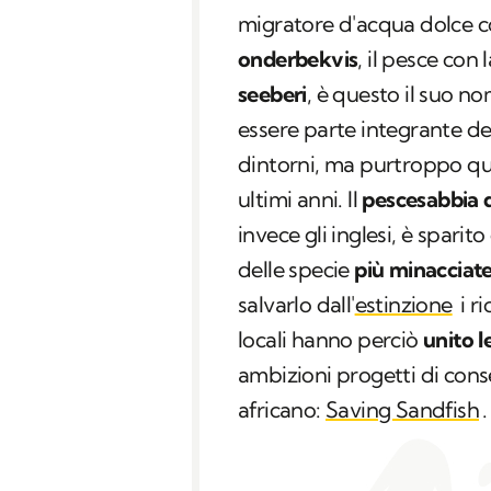
migratore d'acqua dolce c
onderbekvis
,
il pesce con 
seeberi
, è questo il suo n
essere parte integrante del
dintorni, ma purtroppo qu
ultimi anni. Il
pescesabbia d
invece gli inglesi, è spari
delle specie
più minacciat
salvarlo dall'
estinzione
i ri
locali hanno perciò
unito l
ambizioni progetti di cons
africano:
Saving Sandfish
.