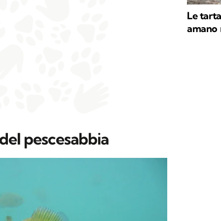
Le tart
amano ri
o del pescesabbia