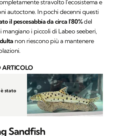
completamente stravolto l'ecosistema e
ioni autoctone. In pochi decenni questi
ato il pescesabbia da circa l'80%
del
ni mangiano i piccoli di
Labeo seeberi
,
adulta
non riescono più a mantenere
olazioni.
 ARTICOLO
 è stato
ng Sandfish