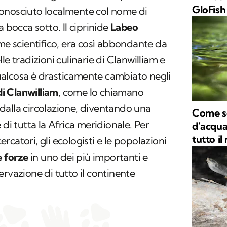
GloFish 
onosciuto localmente col nome di
la bocca sotto
.
Il ciprinide
Labeo
ome scientifico, era così abbondante da
le tradizioni culinarie di Clanwilliam e
alcosa è drasticamente cambiato negli
i Clanwilliam
, come lo chiamano
to dalla circolazione, diventando una
Come se
e
di tutta la Africa meridionale. Per
d’acqua
tutto i
cercatori, gli ecologisti e le popolazioni
e forze
in uno dei più importanti e
ervazione di tutto il continente