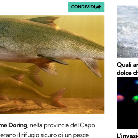
CONDIVIDI
Quali a
dolce c
ume Doring
, nella provincia del Capo
, erano il rifugio sicuro di un pesce
L’invasi