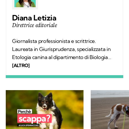
Diana Letizia
Direttrice editoriale
Giornalista professionista e scrittrice.
Laureata in Giurisprudenza, specializzata in
Etologia canina al dipartimento di Biologia
dell’Università Federico II di Napoli e
[ALTRO]
riabilitatrice e istruttrice cinofila con approccio
Cognitivo-Zooantropologico (master
conseguito al dipartimento di Medicina
Veterinaria dell’Università di Parma). Sono
nata a Napoli nel 1974 e ho incontrato Frisk
nel 2015. Grazie a lui, un meticcio siciliano,