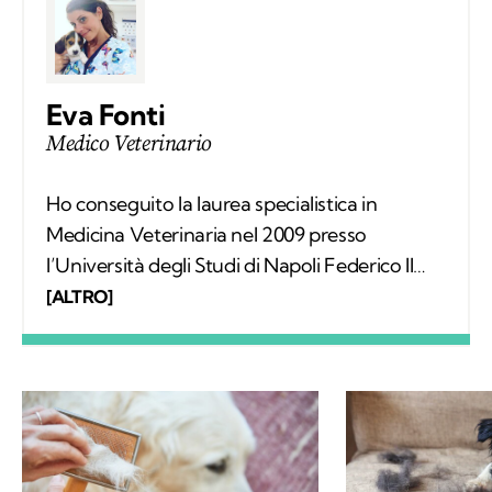
Eva Fonti
Medico Veterinario
Ho conseguito la laurea specialistica in
Medicina Veterinaria nel 2009 presso
l’Università degli Studi di Napoli Federico II
con una tesi sperimentale in chirurgia
[ALTRO]
oftalmica, nel 2010 ho conseguito il
perfezionamento in Radiologia Veterinaria.
Nel 2013 ho inaugurato il mio ambulatorio in
Minturno sul lungomare di Scauri.