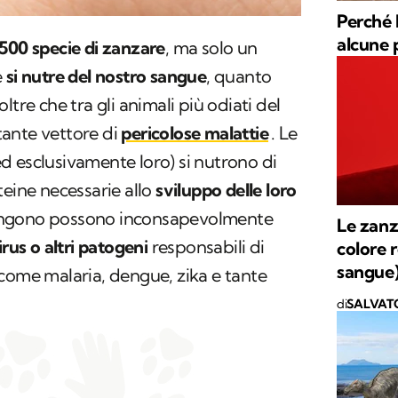
Perché 
alcune 
.500 specie di zanzare
, ma solo un
e
si nutre del nostro sangue
, quanto
ltre che tra gli animali più odiati del
ante vettore di
pericolose malattie
. Le
d esclusivamente loro) si nutrono di
teine necessarie allo
sviluppo delle loro
ungono possono inconsapevolmente
Le zanz
irus o altri patogeni
responsabili di
colore r
sangue
come malaria, dengue, zika e tante
di
SALVAT