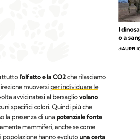
I dinos
o a san
di
AURELI
attutto
l'olfatto e la CO2
che rilasciamo
 direzione muoversi
per individuare le
olta avvicinatesi al bersaglio
volano
ni specifici colori. Quindi più che
ano la presenza di una
potenziale fonte
ricamente mammiferi, anche se come
ri popolazione hanno evoluto
una certa