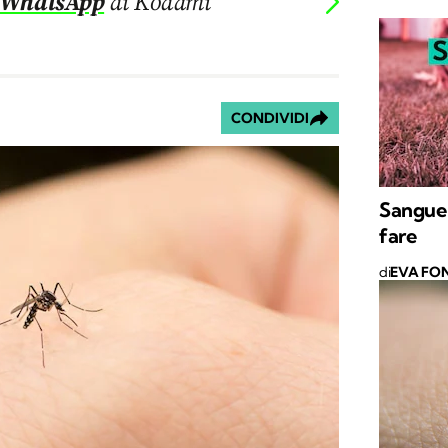
 WhatsApp
di Kodami
CONDIVIDI
Sangue 
fare
di
EVA FON