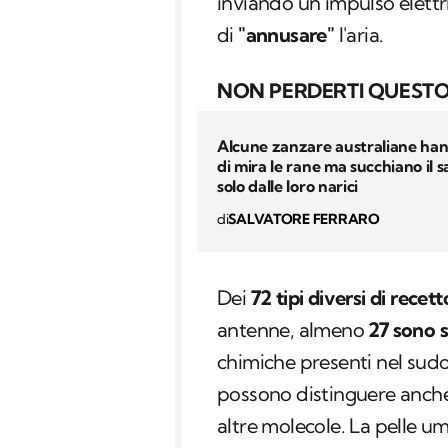
inviando un impulso elettr
di
"annusare"
l'aria.
NON PERDERTI QUESTO
Alcune zanzare australiane ha
di mira le rane ma succhiano il 
solo dalle loro narici
di
SALVATORE FERRARO
Dei
72 tipi diversi di recett
antenne, almeno
27 sono s
chimiche presenti nel sudo
possono distinguere anche 
altre molecole. La pelle um