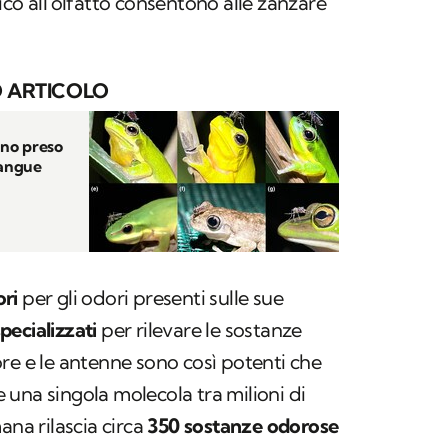
ico all'olfatto consentono alle zanzare
 ARTICOLO
nno preso
sangue
ori
per gli odori presenti sulle sue
pecializzati
per rilevare le sostanze
re e le antenne sono così potenti che
una singola molecola tra milioni di
ana rilascia circa
350 sostanze odorose