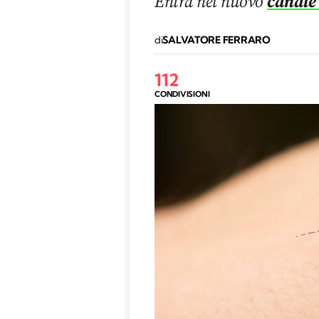
Entra nel nuovo
canale
di
SALVATORE FERRARO
112
CONDIVISIONI