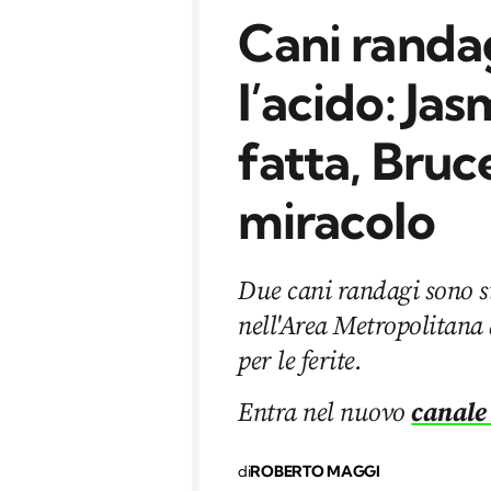
Cani randag
l’acido: Jas
fatta, Bruc
miracolo
Due cani randagi sono sta
nell'Area Metropolitana 
per le ferite.
Entra nel nuovo
canale
di
ROBERTO MAGGI