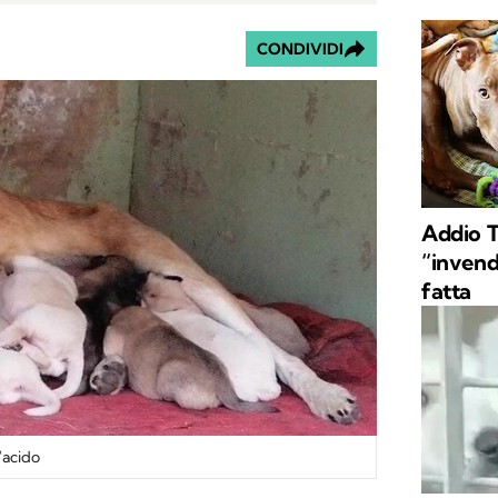
CONDIVIDI
Addio 
“invendi
fatta
'acido