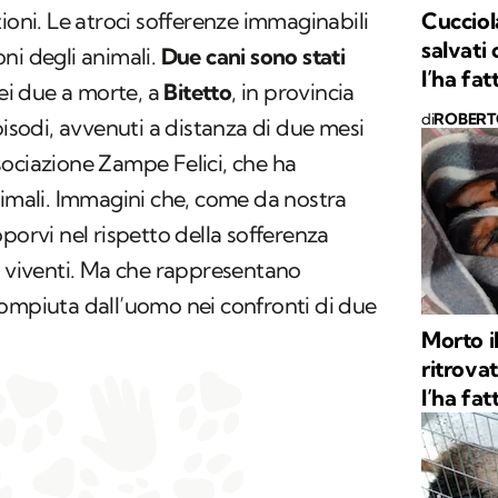
Cucciol
ioni. Le atroci sofferenze immaginabili
salvati
ni degli animali.
Due cani sono stati
l’ha fat
ei due a morte, a
Bitetto
, in provincia
di
ROBERT
pisodi, avvenuti a distanza di due mesi
associazione Zampe Felici, che ha
nimali. Immagini che, come da nostra
porvi nel rispetto della sofferenza
i viventi. Ma che rappresentano
compiuta dall’uomo nei confronti di due
Morto i
ritrova
l’ha fat