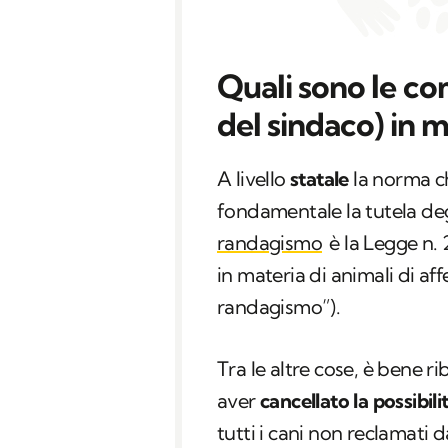
Quali sono le c
del sindaco) in 
A livello
statale
la norma c
fondamentale la tutela degl
randagismo
è la Legge n.
in materia di animali di af
randagismo”).
Tra le altre cose, è bene ri
aver
cancellato
la possibili
tutti i cani non reclamati