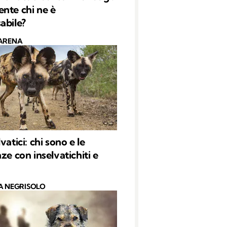
nte chi ne è
abile?
ARENA
vatici: chi sono e le
ze con inselvatichiti e
A NEGRISOLO