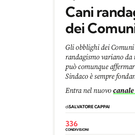
Cani randag
dei Comun
Gli obblighi dei Comuni
randagismo variano da r
può comunque affermare 
Sindaco è sempre fonda
Entra nel nuovo
canale
di
SALVATORE CAPPAI
336
CONDIVISIONI