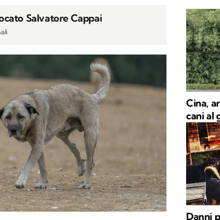
cato Salvatore Cappai
ali
Cina, ar
cani al 
Danni p