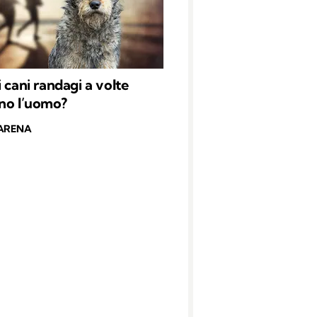
i cani randagi a volte
no l’uomo?
ARENA