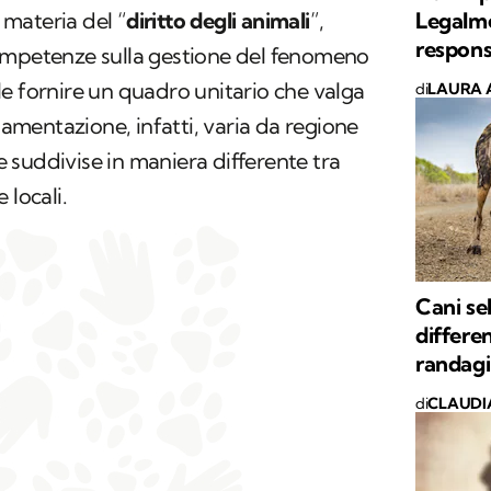
Legalme
materia del “
diritto degli animali
”,
respons
ompetenze sulla gestione del fenomeno
e fornire un quadro unitario che valga
di
LAURA 
olamentazione, infatti, varia da regione
suddivise in maniera differente tra
 locali.
Cani sel
differen
randagi
di
CLAUDI