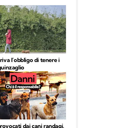
riva l’obbligo di tenere i
guinzaglio
rovocati dai cani randagi.