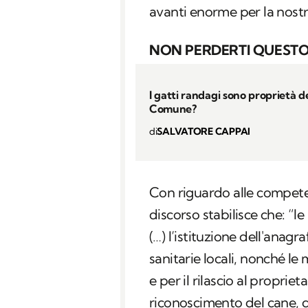
avanti enorme per la nostra
NON PERDERTI QUESTO
I gatti randagi sono proprietà d
Comune?
di
SALVATORE CAPPAI
Con riguardo alle competen
discorso stabilisce che: “
le
(…) l’istituzione dell'anagr
sanitarie locali, nonché le 
e per il rilascio al propriet
riconoscimento del cane, 