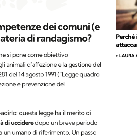
ompetenze dei comuni (e
materia di randagismo?
Perché 
attacca
he si pone come obiettivo
di
LAURA 
i animali d’affezione e la gestione del
 281 del 14 agosto 1991 (“Legge quadro
fezione e prevenzione del
badirlo: questa legge ha il merito di
tà di uccidere
dopo un breve periodo
 da un umano di riferimento. Un passo