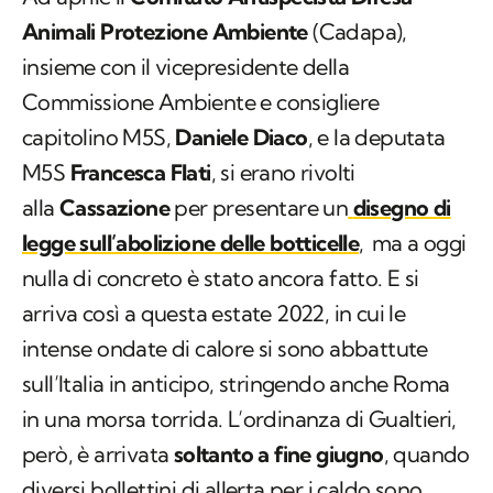
Animali Protezione Ambiente
(Cadapa),
insieme con il vicepresidente della
Commissione Ambiente e consigliere
capitolino M5S,
Daniele Diaco
, e la deputata
M5S
Francesca Flati
, si erano rivolti
alla
Cassazione
per presentare un
disegno di
legge sull’abolizione delle botticelle
,
ma a oggi
nulla di concreto è stato ancora fatto. E si
arriva così a questa estate 2022, in cui le
intense ondate di calore si sono abbattute
sull’Italia in anticipo, stringendo anche Roma
in una morsa torrida. L’ordinanza di Gualtieri,
però, è arrivata
soltanto a fine giugno
, quando
diversi bollettini di allerta per i caldo sono