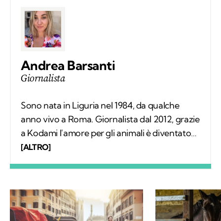
Andrea Barsanti
Giornalista
Sono nata in Liguria nel 1984, da qualche
anno vivo a Roma. Giornalista dal 2012, grazie
a Kodami l'amore per gli animali è diventato
un lavoro attraverso cui provo a fare la
[ALTRO]
differenza. A ricordarmelo anche Supplì, il
gatto con cui condivido la vita. Nel tempo
libero tanti libri, qualche viaggio e una
continua scoperta di ciò che mi circonda.