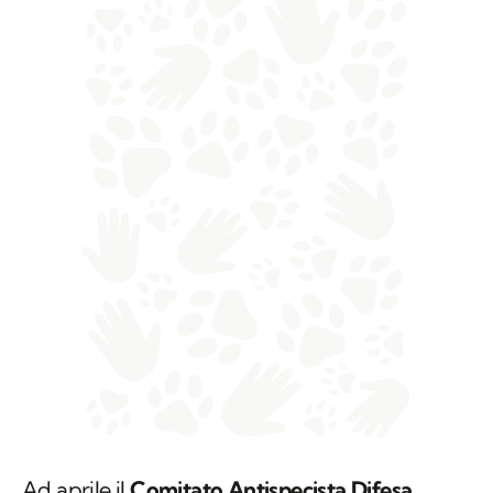
Ad aprile il
Comitato Antispecista Difesa