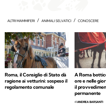
/
/
ALTRI MAMMIFERI
ANIMALI SELVATICI
CONOSCERE
Roma, il Consiglio di Stato dà
A Roma bottice
ragione ai vetturini: sospeso il
ore e nelle gio
regolamento comunale
il provvedimen
permanente
di
ANDREA BARSANTI