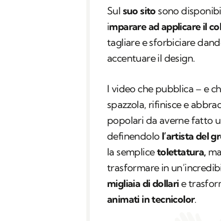
Sul
suo sito
sono disponibi
i
mparare ad applicare il co
tagliare e sforbiciare dand
accentuare il design.
I video che pubblica – e c
spazzola, rifinisce e abbrac
popolari da averne fatto u
definendolo
l’artista del 
la semplice
tolettatura,
ma 
trasformare in un’incredib
migliaia di dollari
e trasform
animati in tecnicolor
.