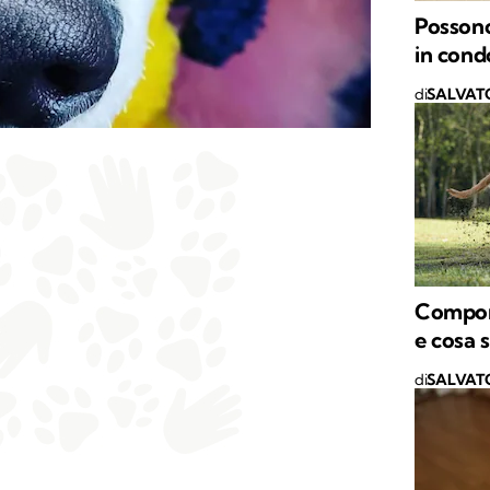
Possono
in cond
di
SALVAT
Compor
e cosa 
di
SALVAT