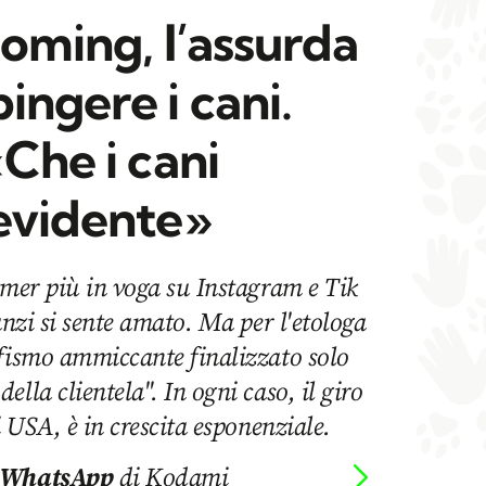
ooming, l’assurda
ingere i cani.
«Che i cani
 evidente»
omer più in voga su Instagram e Tik
anzi si sente amato. Ma per l'etologa
rfismo ammiccante finalizzato solo
lla clientela". In ogni caso, il giro
i USA, è in crescita esponenziale.
 WhatsApp
di Kodami