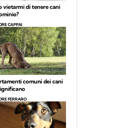
 vietarmi di tenere cani
ominio?
ORE CAPPAI
tamenti comuni dei cani
significano
ORE FERRARO