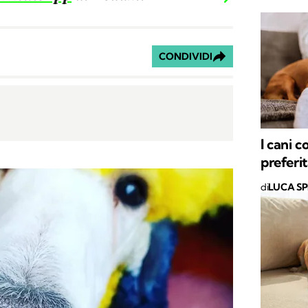
CONDIVIDI
I cani 
preferi
di
LUCA S