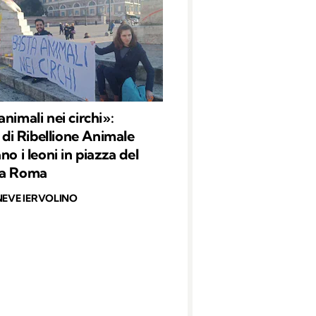
nimali nei circhi»:
i di Ribellione Animale
no i leoni in piazza del
 a Roma
NEVE IERVOLINO