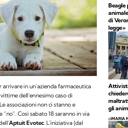
Beagle 
animale
di Vero
legge»
Attivist
 arrivare in un’azienda farmaceutica
chieder
 vittime dell’ennesimo caso di
maltrat
 Le associazioni non ci stanno e
gli anim
e “no”. Così sabato 18 saranno in via
di
MARIA 
ell’
Aptuit Evotec
. L’iniziativa (dal