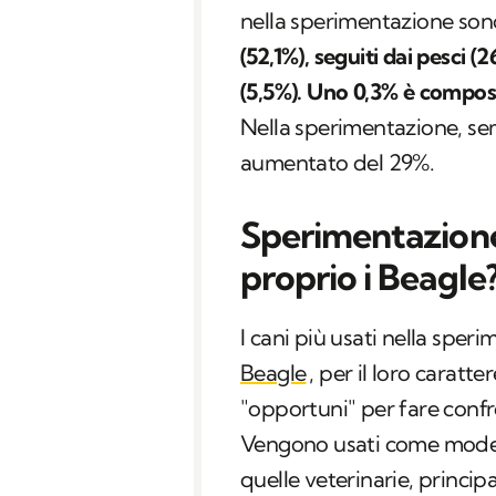
nella sperimentazione sono
(52,1%), seguiti dai pesci (26
(5,5%). Uno 0,3% è compost
Nella sperimentazione, sem
aumentato del 29%.
Sperimentazione
proprio i Beagle
I cani più usati nella sper
Beagle
, per il loro caratte
"opportuni" per fare confr
Vengono usati come modell
quelle veterinarie, princip