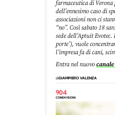
farmaceutica di Verona p
dell’ennesimo caso di s
associazioni non ci stan
“no”. Così sabato 18 sar
sede dell’Aptuit Evotec. 
porte’), vuole concentra
l’impresa fa di cani, sci
Entra nel nuovo
canale
di
GIAMPIERO VALENZA
904
CONDIVISIONI