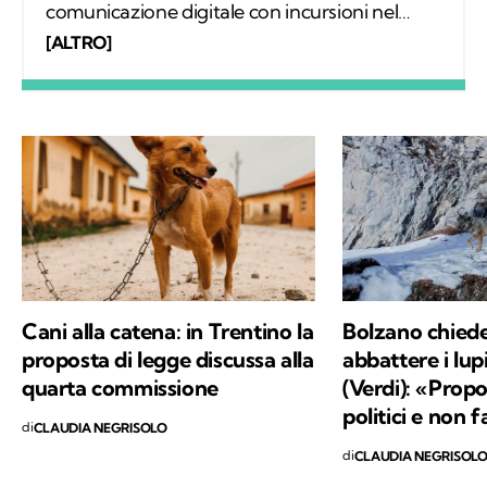
comunicazione digitale con incursioni nel
mondo della carta stampata, dove mi sono
[ALTRO]
occupata regolarmente di salute ambientale
e innovazione. Leggo molto, possibilmente
all’aria aperta, e appena posso mi cimento in
percorsi di trekking nella natura. Nella filosofia
di Kodami ho ritrovato i miei valori e un
approccio consapevole ma agile ai problemi
del mondo.
Cani alla catena: in Trentino la
Bolzano chiede
proposta di legge discussa alla
abbattere i lup
quarta commissione
(Verdi): «Prop
politici e non f
di
CLAUDIA NEGRISOLO
di
CLAUDIA NEGRISOL