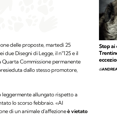
ione delle proposte, martedì 25
Stop ai 
Trentin
ei due Disegni di Legge, il n°125 e il
eccezion
alla Quarta Commissione permanente
 presieduta dallo stesso promotore,
di
ANDREA
o leggermente allungato rispetto a
ntato lo scorso febbraio. «Al
one di un animale d'affezione
è vietato