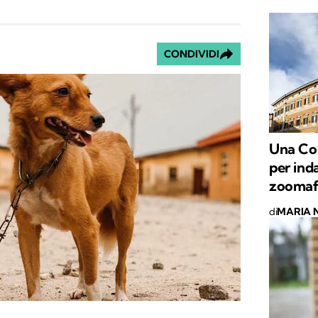
CONDIVIDI
Una Co
per ind
zoomafi
di
MARIA 