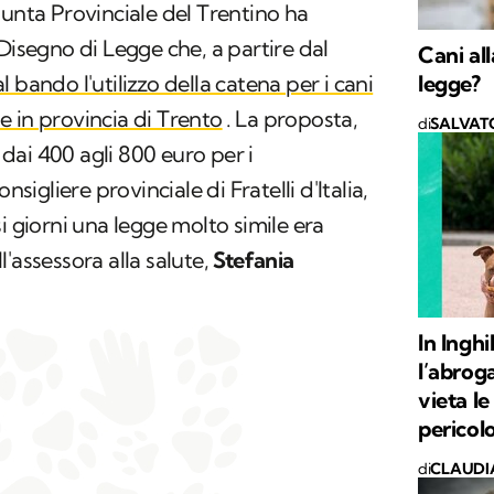
iunta Provinciale del Trentino ha
Disegno di Legge che, a partire dal
Cani all
legge?
l bando l'utilizzo della catena per i cani
one in provincia di Trento
. La proposta,
di
SALVAT
ai 400 agli 800 euro per i
nsigliere provinciale di Fratelli d'Italia,
i giorni una legge molto simile era
'assessora alla salute,
Stefania
In Inghi
l’abrog
vieta l
pericol
di
CLAUDI