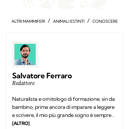
/
/
ALTRI MAMMIFERI
ANIMALI ESTINTI
CONOSCERE
Salvatore Ferraro
Redattore
Naturalista e ornitologo di formazione, sin da
bambino, prima ancora di imparare a leggere
e scrivere, il mio più grande sogno è sempre
stato quello di conoscere tutto sugli animali e
[ALTRO]