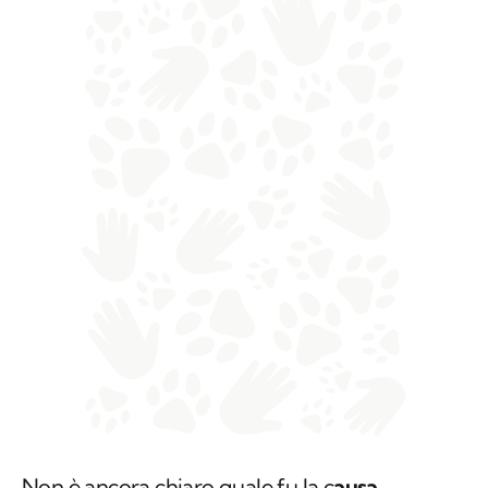
Non è ancora chiaro quale fu la c
ausa