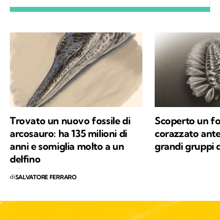
il loro comportamento. Col tempo mi sono
specializzato nello studio degli uccelli sul
campo e, parallelamente, nell'educazione
ambientale. Alla base del mio interesse per le
scienze naturali, oltre a una profonda e
sincera vocazione, c'è la voglia di mettere a
disposizione quello che ho imparato,
provando a comunicare e a trasmettere i
valori in cui credo e per i quali combatto ogni
Trovato un nuovo fossile di
Scoperto un fo
giorno: la conservazione della natura e la
arcosauro: ha 135 milioni di
corazzato ante
salvaguardia del nostro Pianeta e di chiunque
anni e somiglia molto a un
grandi gruppi d
vi abiti.
delfino
di
SALVATORE FERRARO