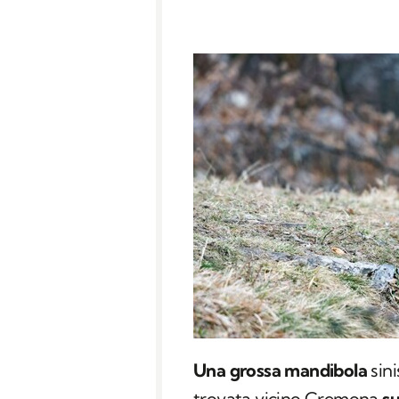
Una grossa mandibola
sini
trovata vicino Cremona
su