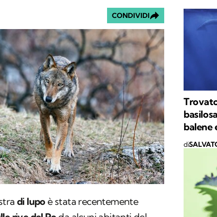
CONDIVIDI
Trovato 
basilos
balene e
di
SALVAT
stra
di lupo
è stata recentemente
lle rive del Po
da alcuni abitanti del