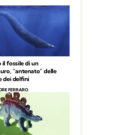
il fossile di un
auro, “antenato” delle
 dei delfini
ORE FERRARO