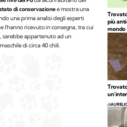
o stato di conservazione
e mostra una
Trovato 
do una prima analisi degli esperti
più anti
e l'hanno ricevuto in consegna, tra cui
mondo
, sarebbe appartenuto ad un
aschile di circa 40 chili.
Trovato
un’inte
di
AURELI