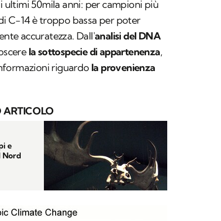
i ultimi 50mila anni: per campioni più
 di C-14 è troppo bassa per poter
ente accuratezza. Dall'
analisi del DNA
noscere
la sottospecie di appartenenza
,
 informazioni riguardo
la provenienza
 ARTICOLO
pi e
el Nord