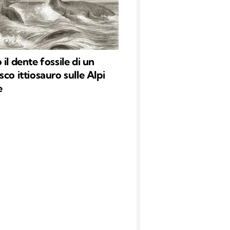
il dente fossile di un
co ittiosauro sulle Alpi
e