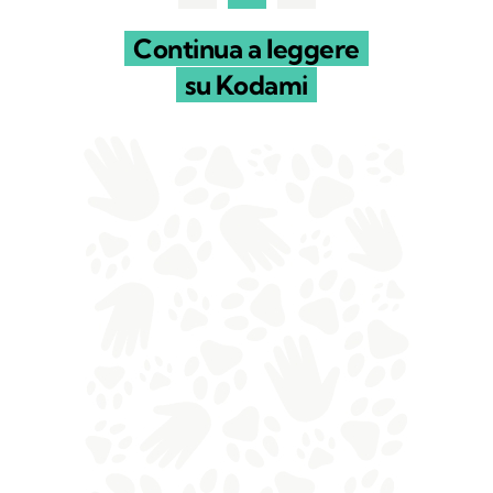
Continua a leggere
su Kodami