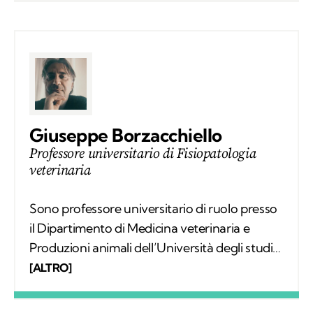
Giuseppe Borzacchiello
Professore universitario di Fisiopatologia
veterinaria
Sono professore universitario di ruolo presso
il Dipartimento di Medicina veterinaria e
Produzioni animali dell’Università degli studi
di Napoli Federico II e titolare della cattedra di
[ALTRO]
Fisiopatologia degli animali domestici. Ho
insegnato in diverse Università italiane, corsi