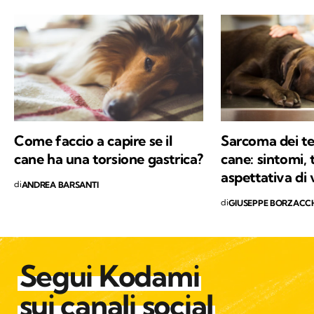
di perfezionamento e master universitari.
Appassionato di animali e di cani in
particolare, mi occupo da oltre vent’anni di
ricerca scientifica nel campo della patologia
spontanea degli animali domestici e di
tematiche inerenti l’oncologia comparata.
Come faccio a capire se il
Sarcoma dei tes
cane ha una torsione gastrica?
cane: sintomi,
aspettativa di 
di
ANDREA BARSANTI
di
GIUSEPPE BORZACC
Segui Kodami
sui canali social