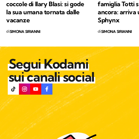
Il gatto Alfio ipnotizzato dalle
Ilary Blasi, ecc
coccole di Ilary Blasi: si gode
famiglia Totti s
la sua umana tornata dalle
ancora: arriva 
vacanze
Sphynx
di
di
SIMONA SIRIANNI
SIMONA SIRIANNI
Segui Kodami
sui canali social