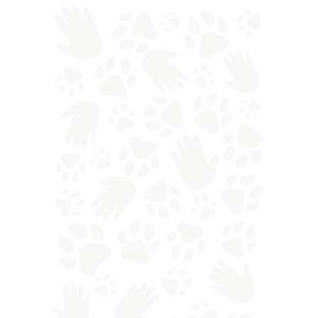
socievole
che impara velocemente.