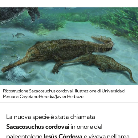
Ricostruzione Sacacosuchus cordovai. Illustrazione di Universidad
Peruana Cayetano Heredia/Javier Herbozo
La nuova specie è stata chiamata
Sacacosuchus cordovai
in onore del
paleontologo
Jesús Córdova
e viveva nell'area