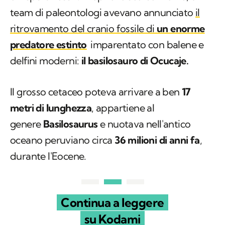
team di paleontologi avevano annunciato
il
ritrovamento del cranio fossile di
un enorme
predatore estinto
imparentato con balene e
delfini moderni:
il basilosauro di Ocucaje.
Il grosso cetaceo poteva arrivare a ben
17
metri di lunghezza
, appartiene al
genere
Basilosaurus
e nuotava nell'antico
oceano peruviano circa
36 milioni di anni fa
,
durante l'Eocene.
Continua a leggere
su Kodami