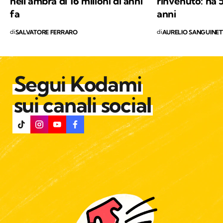
nell’ambra di 16 milioni di anni
rinvenuto: ha 5
vi abiti.
fa
anni
di
di
SALVATORE FERRARO
AURELIO SANGUINET
Segui Kodami
sui canali social