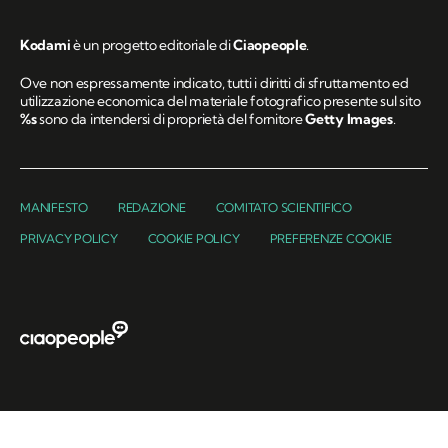
Kodami
è un progetto editoriale di
Ciaopeople
.
Ove non espressamente indicato, tutti i diritti di sfruttamento ed
utilizzazione economica del materiale fotografico presente sul sito
%s
sono da intendersi di proprietà del fornitore
Getty Images
.
MANIFESTO
REDAZIONE
COMITATO SCIENTIFICO
PRIVACY POLICY
COOKIE POLICY
PREFERENZE COOKIE