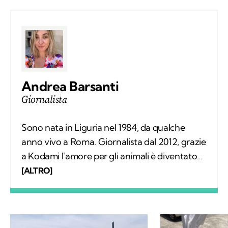
Andrea Barsanti
Giornalista
Sono nata in Liguria nel 1984, da qualche
anno vivo a Roma. Giornalista dal 2012, grazie
a Kodami l'amore per gli animali è diventato
un lavoro attraverso cui provo a fare la
[ALTRO]
differenza. A ricordarmelo anche Supplì, il
gatto con cui condivido la vita. Nel tempo
libero tanti libri, qualche viaggio e una
continua scoperta di ciò che mi circonda.