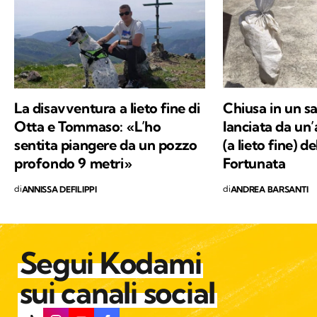
La disavventura a lieto fine di
Chiusa in un sa
Otta e Tommaso: «L’ho
lanciata da un’
sentita piangere da un pozzo
(a lieto fine) d
profondo 9 metri»
Fortunata
di
di
ANNISSA DEFILIPPI
ANDREA BARSANTI
Segui Kodami
sui canali social