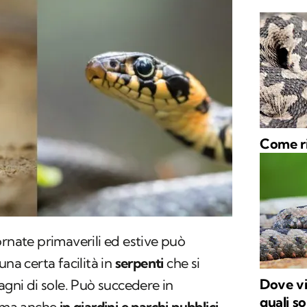
Come ri
ornate primaverili ed estive può
una certa facilità in
serpenti
che si
Dove viv
agni di sole. Può succedere in
quali so
 ma anche
in giardini e parchi pubblici
.