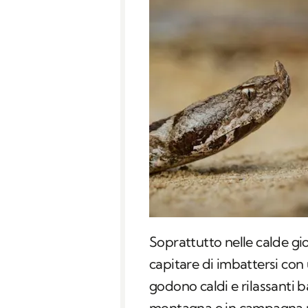
Soprattutto nelle calde gi
capitare di imbattersi con 
godono caldi e rilassanti b
montagna e in campagna