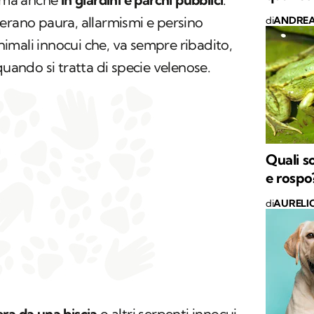
erano paura, allarmismi e persino
di
ANDREA
 animali innocui che, va sempre ribadito,
quando si tratta di specie velenose.
Quali s
e rospo
di
AURELI
ra da una biscia
o altri serpenti innocui