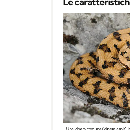
Le caratteristich
Una vipera comune (Vipera aspis), la 