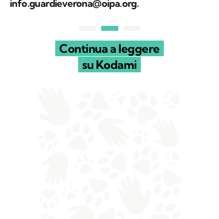
info.guardieverona@oipa.org.
Continua a leggere
su Kodami