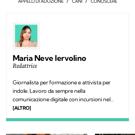
/
/
APPELLI DI ADOZIONE
CANI
CONOSCERE
Maria Neve Iervolino
Redattrice
Giornalista per formazione e attivista per
indole. Lavoro da sempre nella
comunicazione digitale con incursioni nel
mondo della carta stampata, dove mi sono
[ALTRO]
occupata regolarmente di salute ambientale
e innovazione. Leggo molto, possibilmente