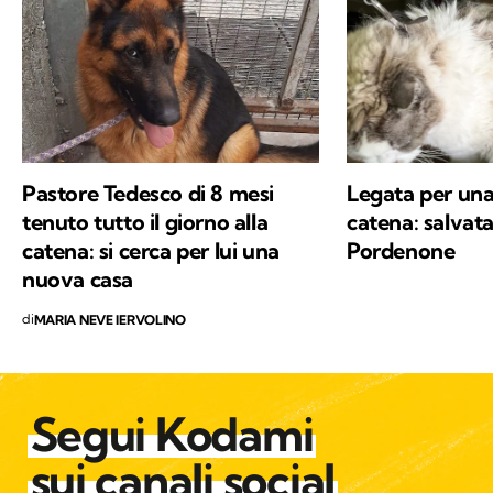
all’aria aperta, e appena posso mi cimento in
percorsi di trekking nella natura. Nella filosofia
di Kodami ho ritrovato i miei valori e un
approccio consapevole ma agile ai problemi
del mondo.
Pastore Tedesco di 8 mesi
Legata per una 
tenuto tutto il giorno alla
catena: salvat
catena: si cerca per lui una
Pordenone
nuova casa
di
MARIA NEVE IERVOLINO
Segui Kodami