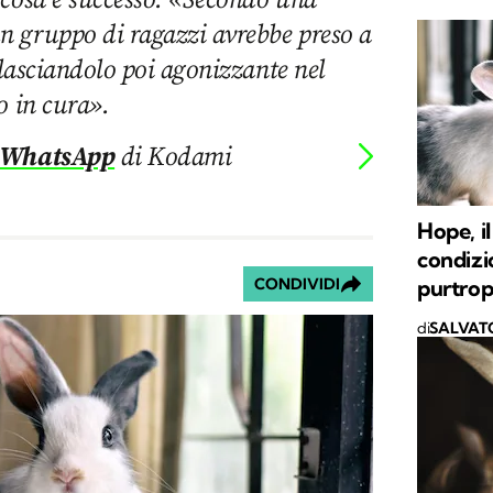
 gruppo di ragazzi avrebbe preso a
 lasciandolo poi agonizzante nel
o in cura».
 WhatsApp
di Kodami
Hope, il
condizi
purtrop
CONDIVIDI
di
SALVAT