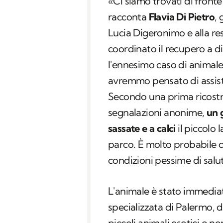
«Ci siamo trovati di front
racconta
Flavia Di Pietro
,
Lucia Digeronimo e alla re
coordinato il recupero a d
l'ennesimo caso di animale
avremmo pensato di assiste
Secondo una prima ricostr
segnalazioni anonime,
un 
sassate e a calci
il piccolo
parco. È molto probabile c
condizioni pessime di sal
L'animale è stato immedia
specializzata di Palermo, d
piccoli animali esotici o n