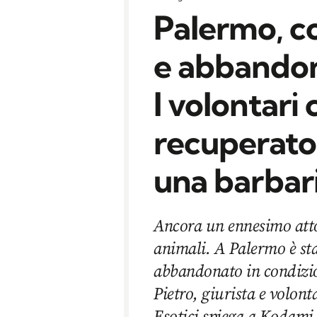
Palermo, co
e abbandon
I volontari
recuperato
una barbar
Ancora un ennesimo atto 
animali. A Palermo è st
abbandonato in condizion
Pietro, giurista e volont
Esotici spiega a Kodami