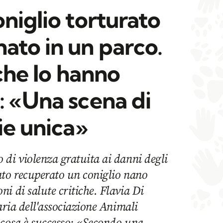
niglio torturato
ato in un parco.
 che lo hanno
: «Una scena di
ie unica»
di violenza gratuita ai danni degli
ato recuperato un coniglio nano
i di salute critiche. Flavia Di
aria dell'associazione Animali
 cosa è successo: «Secondo una