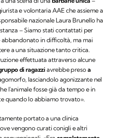
e a una scena di una
barbarie unica
–
 giurista e volontaria AAE che assieme a
sponsabile nazionale Laura Brunello ha
istanza – Siamo stati contattati per
 abbandonato in difficoltà, ma mai
re a una situazione tanto critica.
uzione effettuata attraverso alcune
gruppo di ragazzi
avrebbe preso
a
 lagomorfo, lasciandolo agonizzante nel
he l'animale fosse già da tempo e in
ute quando lo abbiamo trovato».
tamente portato a una clinica
ove vengono curati conigli e altri
on convenzionali. «Era
completamente