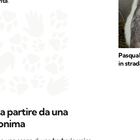
nta
.
Pasqual
in stra
a partire da una
nonima