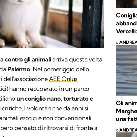
Conigli
abbando
Vercelli
di
ANDREA
a contro gli animali
arriva questa volta
 da
Palermo
. Nel pomeriggio dello
i dell'associazione
AEE Onlus
ici) hanno recuperato in un parco
ciliano
un coniglio nano, torturato e
Gli anim
critiche. I volontari che da anni si
Margheri
animali esotici e non convenzionali
una fat
ero pensato di ritrovarsi di fronte a
di
ANDREA