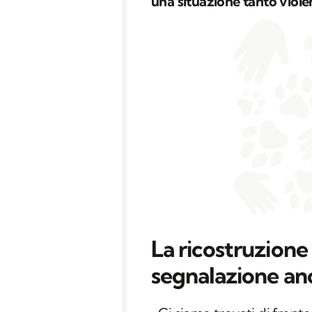
una situazione tanto viole
La ricostruzione 
segnalazione a