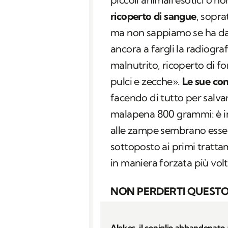
ricoperto di sangue
, sopra
ma non sappiamo se ha dann
ancora a fargli la radiogra
malnutrito, ricoperto di 
pulci e zecche».
Le sue con
facendo di tutto per salv
malapena 800 grammi: è in s
alle zampe sembrano essere
sottoposto ai primi tratta
in maniera forzata più vol
NON PERDERTI QUESTO
Alekos, il coniglio abbandonato 