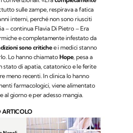
ttutto sulle zampe, respirava a fatica
i interni, perché non sono riusciti
fia – continua Flavia Di Pietro – Era
formiche e completamente infestato da
dizioni sono critiche
e i medici stanno
arlo. Lo hanno chiamato
Hope
, pesa a
tato di apatia, catatonico e le ferite
 meno recenti. In clinica lo hanno
menti farmacologici, viene alimentato
te al giorno e per adesso mangia.
 ARTICOLO
a Napoli.